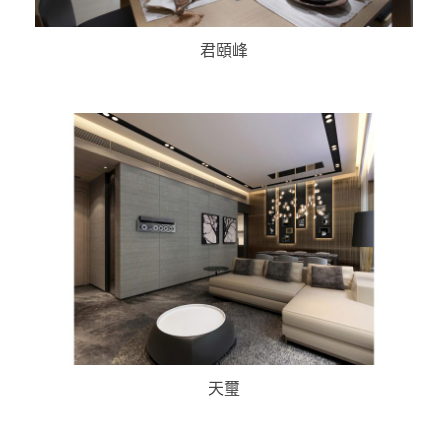
君頤峰
天璽