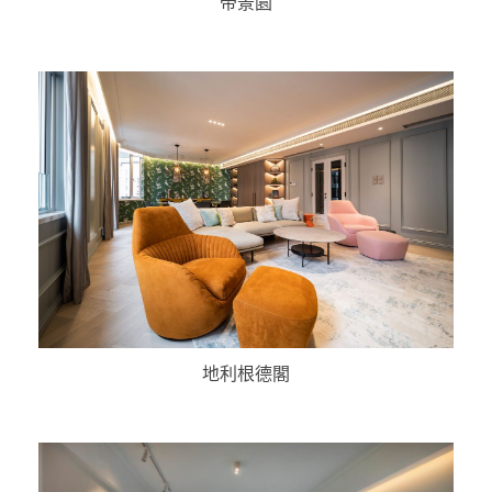
帝景園
地利根德閣