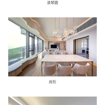
浪琴園
尚珩