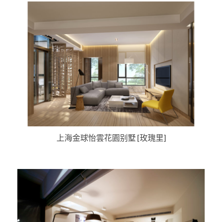
上海金球怡雲花園别墅 [玫瑰里]