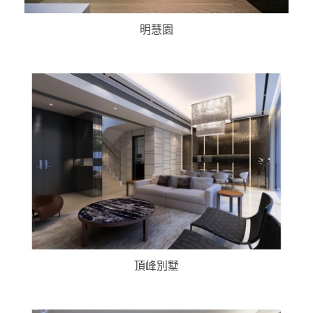
明慧園
頂峰別墅